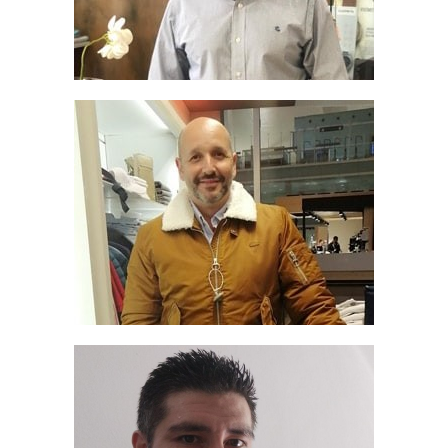
Apellidos:
Correo electrónico:
¿Profesional o aficionado?
Sí
No
¿Has estado o estás registrado en gemologíayciencia.com?
Sí
No
Qué te gustaría encontrar en la nueva plataforma o cómo
podríamos mejorarla: