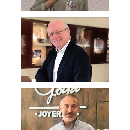
Formulario
¡Pronto lanzaremos nuestra nueva plataforma
Hikari Gems!
Después de más de 10 años, la plataforma Gemología y
Ciencia necesita renovarse. Para ello estamos preparando
una nueva plataforma donde podrás seguir accediendo a
cursos exclusivos y contenido avanzado de gemología.
Si
eres aficionado o profesional de la joyería y no estabas
registrado, esta es tu oportunidad para mejorar tus
habilidades y conocimientos.
Si ya estabas regitrado en Gemología y Ciencia, ¡entonces te
esperan ventajas exclusivas para antiguos miembros!
Rellena nuestro formulario
y asegura tu lugar en el
lanzamiento.
Nombre: